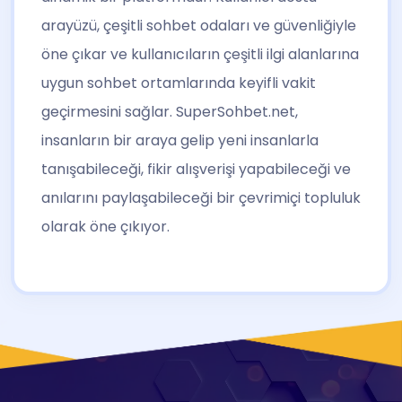
arayüzü, çeşitli sohbet odaları ve güvenliğiyle
öne çıkar ve kullanıcıların çeşitli ilgi alanlarına
uygun sohbet ortamlarında keyifli vakit
geçirmesini sağlar. SuperSohbet.net,
insanların bir araya gelip yeni insanlarla
tanışabileceği, fikir alışverişi yapabileceği ve
anılarını paylaşabileceği bir çevrimiçi topluluk
olarak öne çıkıyor.