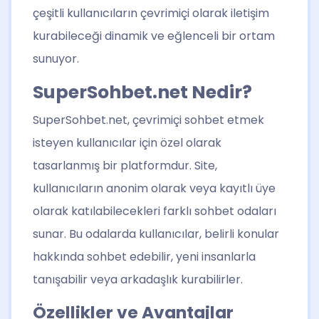
çeşitli kullanıcıların çevrimiçi olarak iletişim
kurabileceği dinamik ve eğlenceli bir ortam
sunuyor.
SuperSohbet.net Nedir?
SuperSohbet.net, çevrimiçi sohbet etmek
isteyen kullanıcılar için özel olarak
tasarlanmış bir platformdur. Site,
kullanıcıların anonim olarak veya kayıtlı üye
olarak katılabilecekleri farklı sohbet odaları
sunar. Bu odalarda kullanıcılar, belirli konular
hakkında sohbet edebilir, yeni insanlarla
tanışabilir veya arkadaşlık kurabilirler.
Özellikler ve Avantajlar