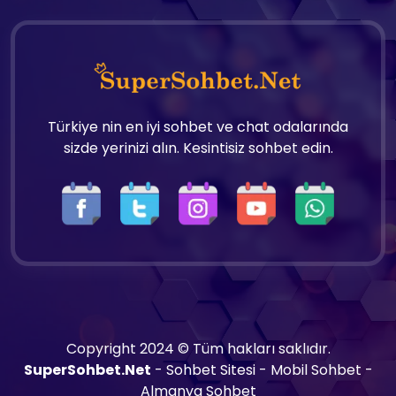
Türkiye nin en iyi sohbet ve chat odalarında
sizde yerinizi alın. Kesintisiz sohbet edin.
Copyright 2024 © Tüm hakları saklıdır.
SuperSohbet.Net
-
Sohbet Sitesi
-
Mobil Sohbet
-
Almanya Sohbet