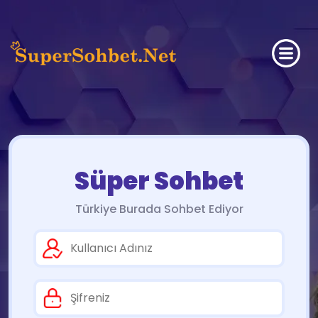
Süper Sohbet
Türkiye Burada Sohbet Ediyor