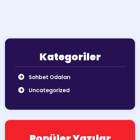
Kategoriler
Sohbet Odaları
Uncategorized
Popüler Yazılar