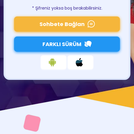
* Şifreniz yoksa boş bırakabilirsiniz.
Sohbete Bağlan
FARKLI SÜRÜM