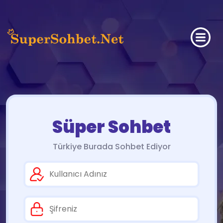
Süper Sohbet
Türkiye Burada Sohbet Ediyor