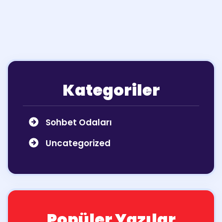
Kategoriler
Sohbet Odaları
Uncategorized
Popüler Yazılar