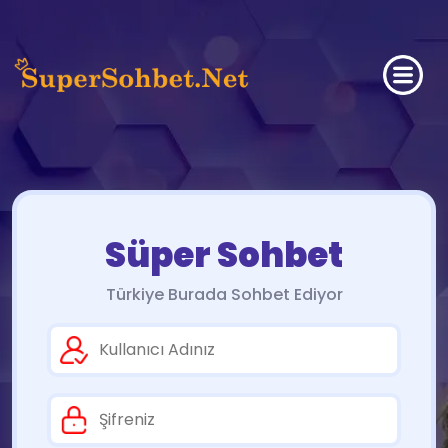
Süper Sohbet
Türkiye Burada Sohbet Ediyor