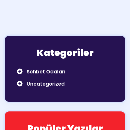
Kategoriler
Sohbet Odaları
Uncategorized
Popüler Yazılar