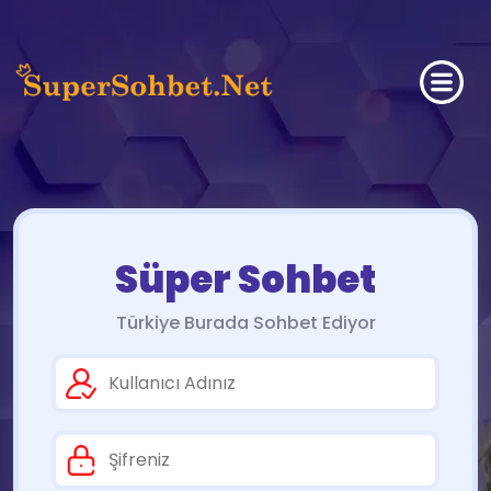
Süper Sohbet
Türkiye Burada Sohbet Ediyor