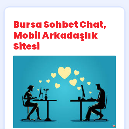
Bursa Sohbet Chat,
Mobil Arkadaşlık
Sitesi