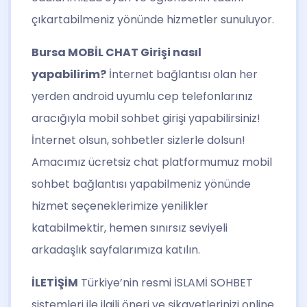
çıkartabilmeniz yönünde hizmetler sunuluyor.
Bursa MOBİL CHAT Girişi nasıl
yapabilirim?
İnternet bağlantısı olan her
yerden android uyumlu cep telefonlarınız
aracığıyla mobil sohbet girişi yapabilirsiniz!
İnternet olsun, sohbetler sizlerle dolsun!
Amacımız ücretsiz chat platformumuz mobil
sohbet bağlantısı yapabilmeniz yönünde
hizmet seçeneklerimize yenilikler
katabilmektir, hemen sınırsız seviyeli
arkadaşlık sayfalarımıza katılın.
İLETİŞİM
Türkiye’nin resmi İSLAMİ SOHBET
sistemleri ile ilgili öneri ve şikayetlerinizi online