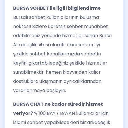
BURSA SOHBET ile ilgili bilgilendirme
Bursalı sohbet kullanıcılarının buluşma
noktası! Sizlere ücretsiz sohbet muhabbet
edebilmeniz yönünde hizmetler sunan Bursa
Arkadaşlık sitesi olarak amacımız en iyi
şekilde sohbet kanallarımızda sohbetin
keyfini çıkartabileceğiniz şekilde hizmetler
sunabilmektir, hemen klavye’den kalıcı
dostluklara ulaşmanın ayrıcalıklarından
yararlanmaya başlayın.
BURSA CHAT ne kadar süredir hizmet
veriyor?
% 100 BAY / BAYAN kullanıcılar için,
İslami sohbet yapabilecekleri bir arkadaşlık