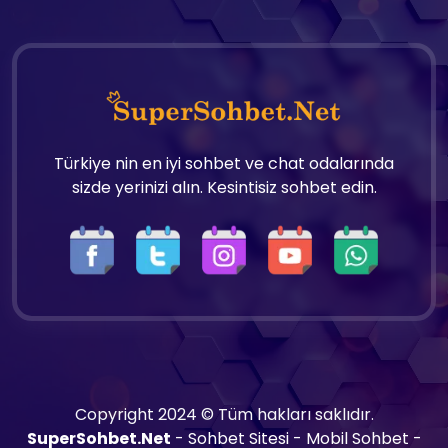
Türkiye nin en iyi sohbet ve chat odalarında
sizde yerinizi alın. Kesintisiz sohbet edin.
Copyright 2024 © Tüm hakları saklıdır.
SuperSohbet.Net
-
Sohbet Sitesi
-
Mobil Sohbet
-