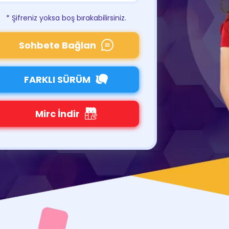
* Şifreniz yoksa boş bırakabilirsiniz.
Sohbete Bağlan
FARKLI SÜRÜM
Mirc İndir