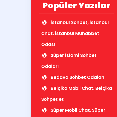
Popüler Yazılar
İstanbul Sohbet, İstanbul
Chat, İstanbul Muhabbet
Odası
Süper İslami Sohbet
Odaları
Bedava Sohbet Odaları
Belçika Mobil Chat, Belçika
Sohpet et
Süper Mobil Chat, Süper