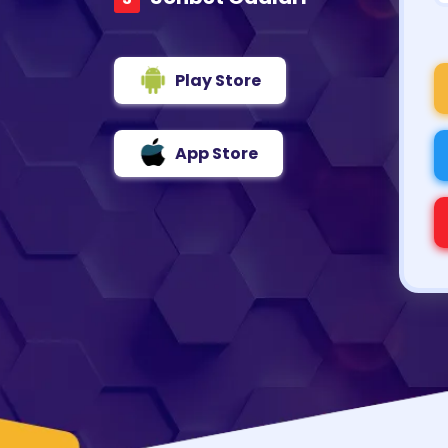
Play Store
App Store