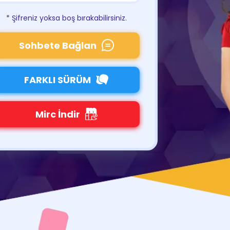
* Şifreniz yoksa boş bırakabilirsiniz.
Sohbete Bağlan
FARKLI SÜRÜM
Mirc İndir