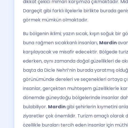
dikkat çekici mimari karşımıza çıkmaktadır. Midyat,
Dargeçit gibi farklı ilçelerle birlikte burada geni
görmek mümkün olmaktadır.
Bu bölgenin iklimi; yazın sıcak, kışın soğuk bir
buna rağmen sıcakkanlı insanları,
Mardin
avant
karşılayacak ve misafir edecektir. Bölgede turi
ederken, aynı zamanda doğal güzellikleri de 
başta da Dicle Nehri’nin burada yaratmış old
görünümünde dereleri ve seçenekleri ortaya çık
insanlar, gerçekten muhteşem güzelliklerle karşı
dönemde güneydoğu bölgelerinde insanlar daha
bulabiliyor.
Mardin
gibi şehirlerin kıymetini an
ziyaretler çok önemlidir. Turizm amaçlı olarak 
özellikle buraları tercih eden insanlar için müth