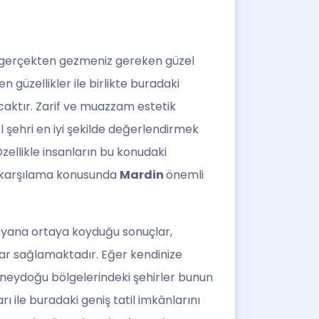
 gerçekten gezmeniz gereken güzel
n güzellikler ile birlikte buradaki
acaktır. Zarif ve muazzam estetik
el şehri en iyi şekilde değerlendirmek
ellikle insanların bu konudaki
ri karşılama konusunda
Mardin
önemli
an yana ortaya koyduğu sonuçlar,
tlar sağlamaktadır. Eğer kendinize
e güneydoğu bölgelerindeki şehirler bunun
rı ile buradaki geniş tatil imkânlarını