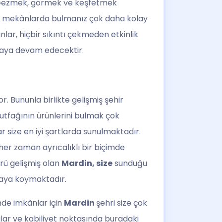
. Gezmek, görmek ve keşfetmek
i bu mekânlarda bulmanız çok daha kolay
lar, hiçbir sıkıntı çekmeden etkinlik
amaya devam edecektir.
or. Bununla birlikte gelişmiş şehir
fağının ürünlerini bulmak çok
 size en iyi şartlarda sunulmaktadır.
er zaman ayrıcalıklı bir biçimde
rü gelişmiş olan
Mardin, size
sunduğu
ortaya koymaktadır.
inde imkânlar için
Mardin
şehri size çok
lar ve kabiliyet noktasında buradaki