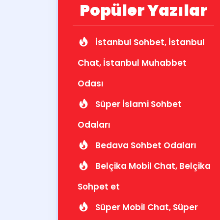
Popüler Yazılar
İstanbul Sohbet, İstanbul
Chat, İstanbul Muhabbet
Odası
Süper İslami Sohbet
Odaları
Bedava Sohbet Odaları
Belçika Mobil Chat, Belçika
Sohpet et
Süper Mobil Chat, Süper